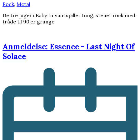
Rock
,
Metal
De tre piger i Baby In Vain spiller tung, stenet rock med
tråde til 90’er grunge
Anmeldelse: Essence - Last Night Of
Solace