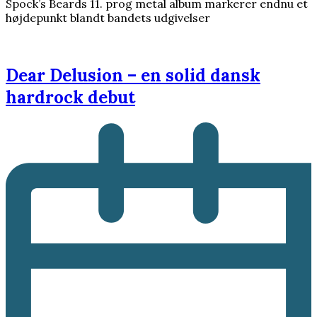
Spock’s Beards 11. prog metal album markerer endnu et
højdepunkt blandt bandets udgivelser
Dear Delusion – en solid dansk
hardrock debut