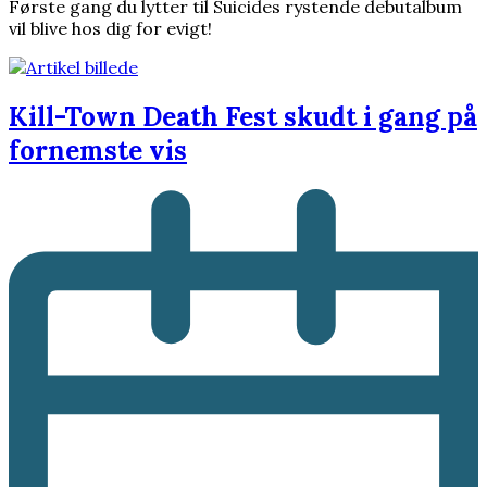
Første gang du lytter til Suicides rystende debutalbum
vil blive hos dig for evigt!
Kill-Town Death Fest skudt i gang på
fornemste vis