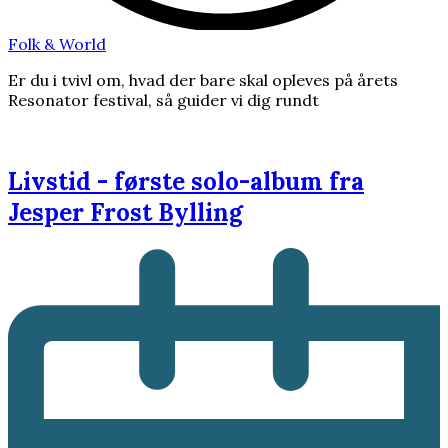
Folk & World
Er du i tvivl om, hvad der bare skal opleves på årets
Resonator festival, så guider vi dig rundt
Livstid - første solo-album fra
Jesper Frost Bylling