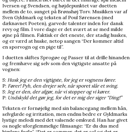
Iversen og Svendsen, og højdepunktet var duetten
mellem de to, sunget på Brønshøj Torv. Musikken var af
Sven Gyldmark og teksten af Poul Sørensen (med
dæknavnet Poeten), garvede talenter inden for dansk
revy og film. I vore dage er det svært at se med milde
øjne på filmen. Faktisk er det eneste, der stadig huskes,
og er værd at huske, netop sangen “Der kommer altid
en sporvogn og en pige til”.
I duetten skiftes Sprogøe og Passer til at drille hinanden
og fremhæve sig selv som den vigtigste ansatte på
vognen:
S:
Husk jeg er den vigtigste, for jeg er vognens fører.
P:
Fører! Pyh, den drejer selv, når sporet slår et sving.
S:
Jeg er den, der afgør, når vi stopper og vi kører.
P:
Undskyld det gør jeg, for det er mig der siger “Ding!”
Teksten er fornøjelig med sin balancegang mellem hån,
selvglæde og irritation, men endnu bedre er Gyldmarks
lystige melodi med det valsende omkvæd. Han har givet
os nogle uforglemmelige filmsange: “Er du dus med
himlens fugle”, “Det er sommer, det er sol og det er