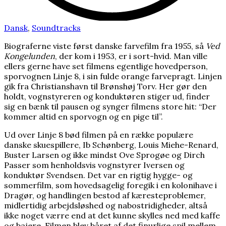
Dansk
,
Soundtracks
Biograferne viste først danske farvefilm fra 1955, så
Ved
Kongelunden
, der kom i 1953, er i sort-hvid. Man ville
ellers gerne have set filmens egentlige hovedperson,
sporvognen Linje 8, i sin fulde orange farvepragt. Linjen
gik fra Christianshavn til Brønshøj Torv. Her gør den
holdt, vognstyreren og konduktøren stiger ud, finder
sig en bænk til pausen og synger filmens store hit: “Der
kommer altid en sporvogn og en pige til”.
Ud over Linje 8 bød filmen på en række populære
danske skuespillere, Ib Schønberg, Louis Miehe-Renard,
Buster Larsen og ikke mindst Ove Sprogøe og Dirch
Passer som henholdsvis vognstyrer Iversen og
konduktør Svendsen. Det var en rigtig hygge- og
sommerfilm, som hovedsagelig foregik i en kolonihave i
Dragør, og handlingen bestod af kæresteproblemer,
midlertidig arbejdsløshed og nabostridigheder, altså
ikke noget værre end at det kunne skylles ned med kaffe
og bajere. Filmen blev båret af det finurlige spil mellem