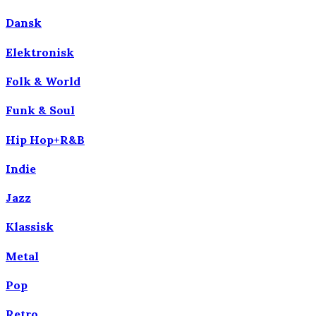
Dansk
Elektronisk
Folk & World
Funk & Soul
Hip Hop+R&B
Indie
Jazz
Klassisk
Metal
Pop
Retro