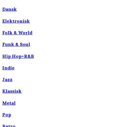
Dansk
Elektronisk
Folk & World
Funk & Soul
Hip Hop+R&B
Indie
Jazz
Klassisk
Metal
Pop
Retro