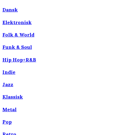
Dansk
Elektronisk
Folk & World
Funk & Soul
Hip Hop+R&B
Indie
Jazz
Klassisk
Metal
Pop
Retro