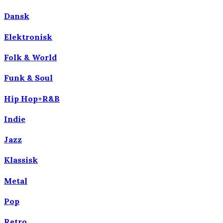
Dansk
Elektronisk
Folk & World
Funk & Soul
Hip Hop+R&B
Indie
Jazz
Klassisk
Metal
Pop
Retro